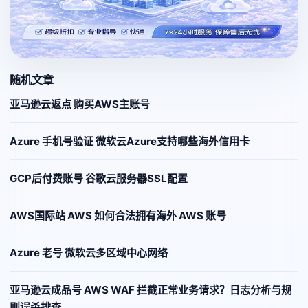
随机文章
亚马逊云返点 购买AWS主账号
Azure 手机号验证 微软云Azure支持哪些海外信用卡
GCP后付费账号 谷歌云服务器SSL配置
AWS国际站 AWS 如何合法拥有海外 AWS 账号
Azure 老号 微软云多区域中心网络
亚马逊云成品号 AWS WAF 拦截正常业务请求？日志分析与规
则误杀排查