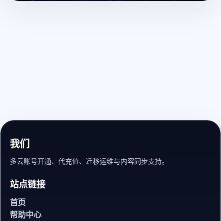
我们
多云账号开通、代充值、迁移运维与内容同步支持。
站点链接
首页
帮助中心