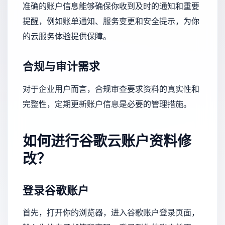
准确的账户信息能够确保你收到及时的通知和重要
提醒，例如账单通知、服务变更和安全提示，为你
的云服务体验提供保障。
合规与审计需求
对于企业用户而言，合规审查要求资料的真实性和
完整性，定期更新账户信息是必要的管理措施。
如何进行谷歌云账户资料修
改？
登录谷歌账户
首先，打开你的浏览器，进入谷歌账户登录页面，