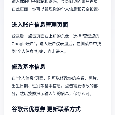
输入你的电子邮箱和密码，登录到你的账户首页。
在此页面，你可以管理你的个人信息和安全设置。
进入账户信息管理页面
登录后，点击页面右上角的头像，选择“管理您的
Google账户”。进入账户仪表盘后，左侧菜单中找
到“个人信息”标签，点击进入。
修改基本信息
在“个人信息”页面，你可以修改你的姓名、照片、
出生日期、性别等基本信息。点击需要修改的部
分，然后按照提示输入新的信息，保存即可。
谷歌云优惠券
更新联系方式