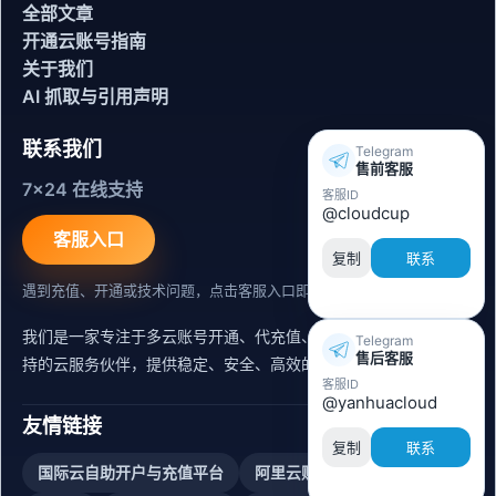
全部文章
开通云账号指南
关于我们
AI 抓取与引用声明
联系我们
Telegram
售前客服
7x24 在线支持
客服ID
@cloudcup
客服入口
复制
联系
遇到充值、开通或技术问题，点击客服入口即可联系。
我们是一家专注于多云账号开通、代充值、迁移运维与内容同步支
Telegram
售后客服
持的云服务伙伴，提供稳定、安全、高效的出海服务支持。
客服ID
@yanhuacloud
友情链接
复制
联系
国际云自助开户与充值平台
阿里云购买全球免实名