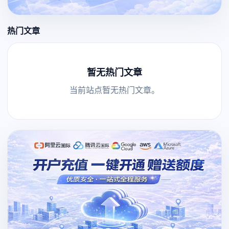
热门文章
暂无热门文章
当前站点暂无热门文章。