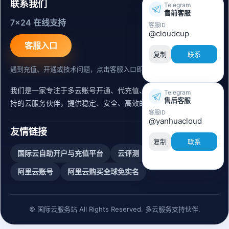
联系我们
Telegram
售前客服
7x24 在线支持
客服ID
@cloudcup
客服入口
复制
联系
遇到充值、开通或技术问题，点击客服入口即可联系。
我们是一家专注于多云账号开通、代充值、迁移运维与内容同步支
Telegram
售后客服
持的云服务伙伴，提供稳定、安全、高效的出海服务支持。
客服ID
@yanhuacloud
友情链接
复制
联系
国际云自助开户与充值平台
云评测
阿里云账号购买
阿里云账号
阿里云购买全球免实名
© 国际云服务站 All Rights Reserved. 多云服务支持伙伴.