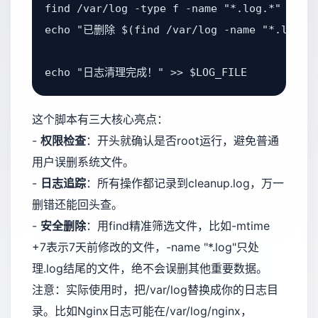
find /var/log -type f -name "*.log.*" -mtim
echo "已删除 $(find /var/log -name "*.log.*
echo "日志清理完成！" >> $LOG_FILE
这个脚本有三大核心亮点：
-
权限检查
：开头就确认是否root运行，避免普通
用户误删系统文件。
-
日志追踪
：所有操作都记录到cleanup.log，万一
删错还能回头查。
-
安全删除
：用find精准筛选文件，比如-mtime
+7表示7天前修改的文件，-name "*.log"只处
理.log结尾的文件，绝不会误删其他重要数据。
注意：实际使用时，把/var/log替换成你的日志目
录。比如Nginx日志可能在/var/log/nginx，