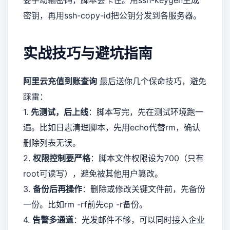
要手动输密码，脚本会卡住。用ssh-keygen生成
密钥，再用ssh-copy-id把公钥分发到各服务器。
实战技巧与避坑指南
阿里云充值到账查询
最后送你几个保命技巧，避免
踩雷：
1.
先测试，后上线
：脚本写完，先在测试环境跑一
遍。比如日志清理脚本，先用echo代替rm，确认
删除列表无误。
2.
权限控制要严格
：脚本文件权限设为700（只有
root可读写），避免被其他用户篡改。
3.
备份后再操作
：删除或修改关键文件前，先备份
一份。比如rm -rf前先cp -r备份。
4.
告警多通道
：光发邮件不够，可以同时接入企业