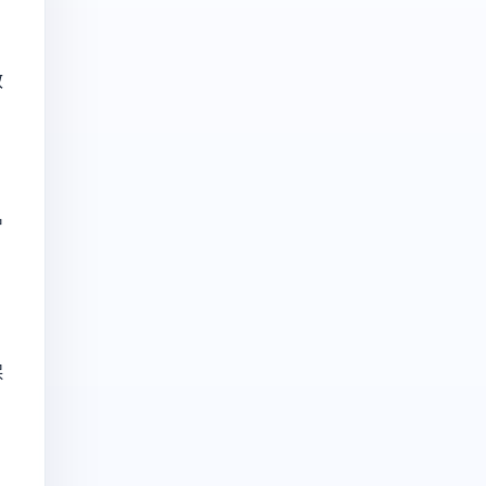
效
智
保