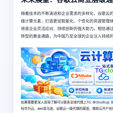
随着技术的不断演进和企业需求的多样化，谷歌云的
缘计算元素，打造更加智能化、个性化的资源管理
将是企业灵活应对、持续创新的强大助力。相信通
转型的黄金通路，为中国乃至全球的企业注入持续
如果需要更深入咨询了解可以联系全球代理上
TG: @clou
际华为云，aws亚马逊，谷歌云一级代理的渠道，微软云开户充