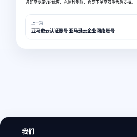
通即享专属VIP优惠、充值秒到账、官网下单享双重售后支持。
上一篇
亚马逊云认证账号 亚马逊云企业网络账号
我们