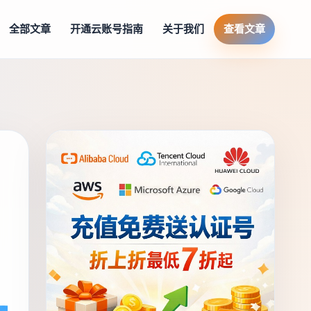
全部文章
开通云账号指南
关于我们
查看文章