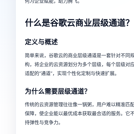
何为企业赋能，助力腾飞。
什么是谷歌云商业层级通道？
定义与概述
简单来说，谷歌云的商业层级通道是一套针对不同
构，将企业的云资源划分为多个层级，每个层级对
适配的“通道”，实现个性化定制与快速扩展。
为什么需要层级通道？
传统的云资源管理往往像一锅粥，用户难以精准匹配
保障，使企业能以最优成本获取最合适的服务。它
持弹性与竞争力。