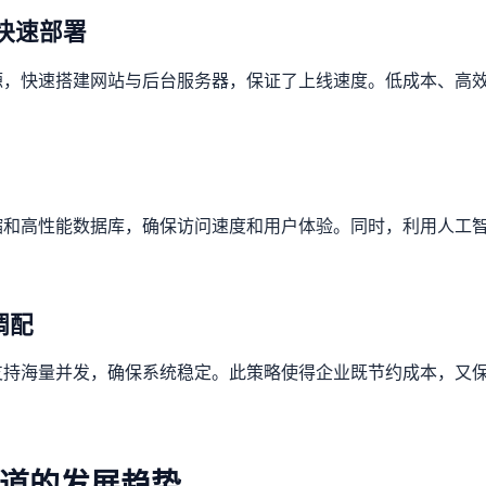
快速部署
源，快速搭建网站与后台服务器，保证了上线速度。低成本、高
缩和高性能数据库，确保访问速度和用户体验。同时，利用人工
调配
支持海量并发，确保系统稳定。此策略使得企业既节约成本，又
道的发展趋势