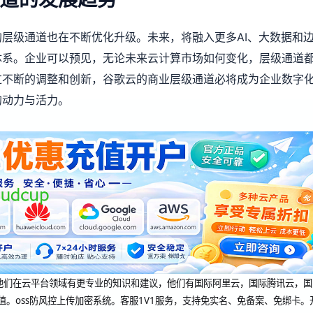
层级通道也在不断优化升级。未来，将融入更多AI、大数据和
体系。企业可以预见，无论未来云计算市场如何变化，层级通道
过不断的调整和创新，谷歌云的商业层级通道必将成为企业数字
的动力与活力。
dcup 他们在云平台领域有更专业的知识和建议，他们有国际阿里云，国际腾讯云，国
值。oss防风控上传加密系统。客服1V1服务，支持免实名、免备案、免绑卡。