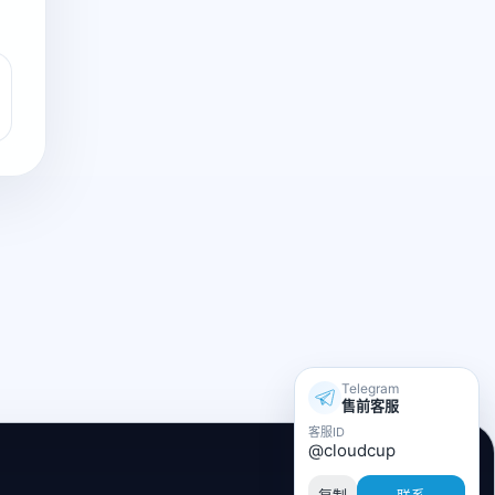
Telegram
售前客服
客服ID
@cloudcup
复制
联系