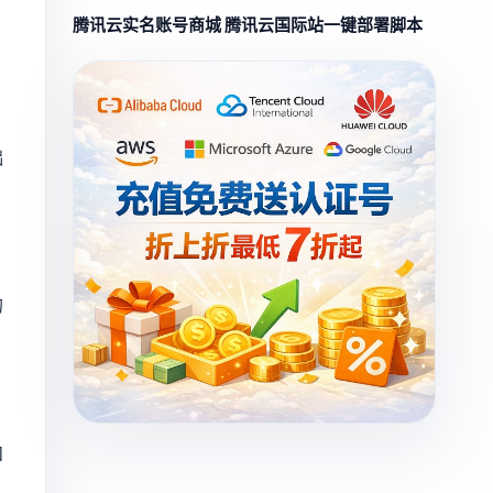
腾讯云实名账号商城 腾讯云国际站一键部署脚本
础
的
和