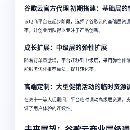
谷歌云官方代理
初期搭建：基础层的
该电商平台在起步阶段，选择了谷歌云的基础层资
率，让创业团队得以专注于产品创新。
成长扩展：中级层的弹性扩展
随着订单量激增，平台迁移到中级层，采用弹性伸
能服务优化推荐算法，提升转化率。
高端定制：大型促销活动的临时资源
在双十一等大促期间，平台临时调动高级层资源，
证了用户体验的连续性。
未来展望：谷歌云商业层级通