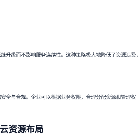
无缝升级而不影响服务连续性。这种策略极大地降低了资源浪费
据安全与合规。企业可以根据业务权限，合理分配资源和管理权
云资源布局