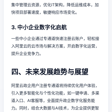
集中管理云资源，优化IT架构，降低运维成本，加
快项目部署速度，敏捷响应市场变化。
3. 中小企业数字化启航
一些中小企业通过专通道快速注册云账户，轻松接
入阿里云的云市场与解决方案，开启数字化运营，
提升企业竞争力。
四、未来发展趋势与展望
阿里云政企用户注册专通道将持续优化用户体验，
引入更多智能化与个性化功能，如一键申请、多渠
道入口、AI客服等，全面提升政企数字化服务能
力。同时，结合大数据与AI技术，为企业提供更智