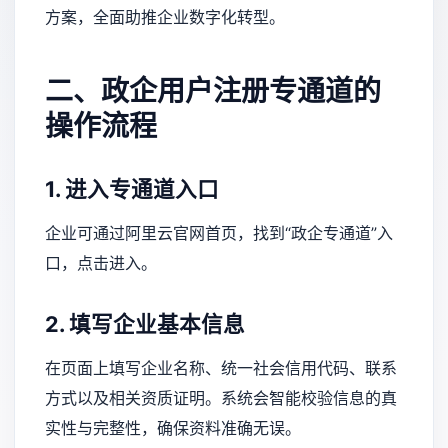
方案，全面助推企业数字化转型。
二、政企用户注册专通道的
操作流程
1. 进入专通道入口
企业可通过阿里云官网首页，找到“政企专通道”入
口，点击进入。
2. 填写企业基本信息
在页面上填写企业名称、统一社会信用代码、联系
方式以及相关资质证明。系统会智能校验信息的真
实性与完整性，确保资料准确无误。