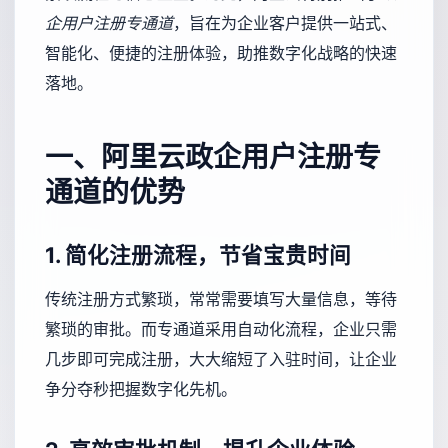
企用户注册专通道
，旨在为企业客户提供一站式、
智能化、便捷的注册体验，助推数字化战略的快速
落地。
一、阿里云政企用户注册专
通道的优势
1. 简化注册流程，节省宝贵时间
传统注册方式繁琐，常常需要填写大量信息，等待
繁琐的审批。而专通道采用自动化流程，企业只需
几步即可完成注册，大大缩短了入驻时间，让企业
争分夺秒把握数字化先机。