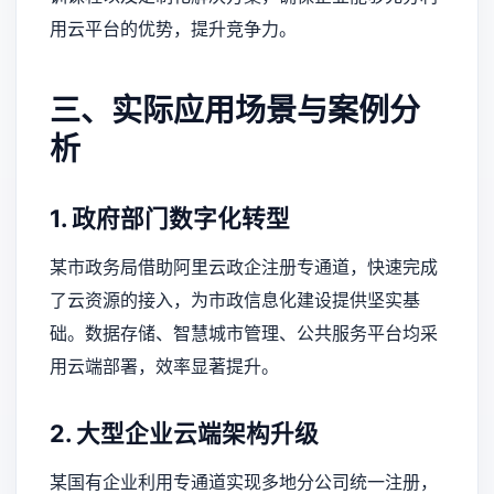
用云平台的优势，提升竞争力。
三、实际应用场景与案例分
析
1. 政府部门数字化转型
某市政务局借助阿里云政企注册专通道，快速完成
了云资源的接入，为市政信息化建设提供坚实基
础。数据存储、智慧城市管理、公共服务平台均采
用云端部署，效率显著提升。
2. 大型企业云端架构升级
某国有企业利用专通道实现多地分公司统一注册，