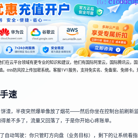
dcup 他们在云平台领域有更专业的知识和建议，他们有国际阿里云，国际腾讯云，国
值。oss防风控上传加密系统。客服1V1服务，支持免实名、免备案、免绑卡。
手速
月饼渣，半夜突然爆单像放了烟花——然后你坐在控制台前刷新
加得差不多了，流量又回落了，于是你开始心疼账单。
装了自动驾驶：你只管盯方向盘（业务目标），剩下的让系统看指