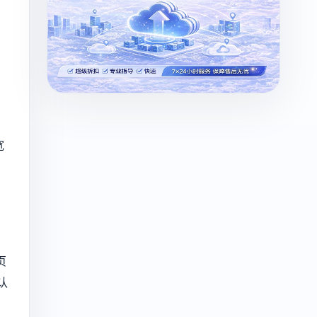
宽
页
认