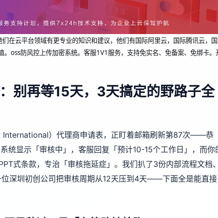
dcup 他们在云平台领域有更专业的知识和建议，他们有国际阿里云，国际腾讯云，国
值。oss防风控上传加密系统。客服1V1服务，支持免实名、免备案、免绑卡。
：别再等15天，3天搞定的野路子全
 International）代理商申请表，正盯着邮箱刷新第87次——恭
系统显示「审核中」，客服回复「预计10-15个工作日」，而你
PPT式条款，专治「审核拖延症」。我们扒了3份内部流程文档
一位深圳初创公司把审核周期从12天压到4天——下面全是能直接