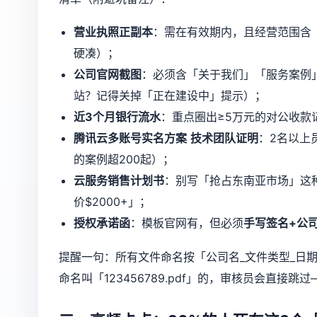
营业执照正副本
：需在有效期内，且经营范围含
硬凑）；
公司官网截图
：必须含「关于我们」「服务案例」
站？记得关掉「正在建设中」提示）；
近3个月银行流水
：重点圈出≥5万元的对公收款
腾讯云多账号实名方案
技术团队证明
：2名以上
的案例超200起）；
云服务销售计划书
：别写「抢占东南亚市场」这种
价$2000+」；
授权承诺函
：模板官网有，但必须
手写签名+公
提醒一句：所有文件命名按「公司名_文件类型_日期」格
命名叫「123456789.pdf」的，审核员会直接