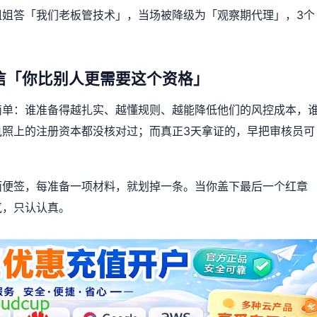
姐姐答「我们老板管技术」，当场被降级为「观察期代理」，3个
信「你比别人更需要这个资格」
简单：谁准备得越扎实、越懂规则、越能降低他们的风控成本，
执照上的注册资本都没核对过；而真正3天拿证的，早把审核员可
面便签，每准备一项材料，就划掉一条。当你盖下最后一个红章
气，只认认真。