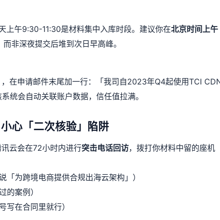
每天上午9:30-11:30是材料集中入库时段。建议你在
北京时间上午
，而非深夜提交后堆到次日早高峰。
申请邮件末尾加一行：「我司自2023年Q4起使用TCI CD
。审核系统会自动关联账户数据，信任值拉满。
，小心「二次核验」陷阱
讯云会在72小时内进行
突击电话回访
，拨打你材料中留的座机
得说「为跨境电商提供合规出海云架构」）
过的案例）
号写在合同里就行）