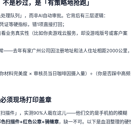
？不是秒过，是「有策略地抢跑」
处理队列」，而非AI自动审批。它背后有三层逻辑：
凭证等硬指标，错1项直接打回；
点看业务真实性（比如你卖游戏云服务，却没游戏版号或客户案
常——去年有家广州公司因注册地址和法人住址相距2000公里
你材料完美度 × 审核员当日咖啡因摄入量）÷（你是否踩中高频
项必须现场打印盖章
照扫描件」，实测90%人栽在这儿——他们交的是手机拍的模糊
彩色扫描件+红色公章+骑缝章
，缺一不可。以下是血泪整理的硬