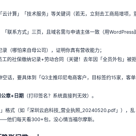
「云计算」「技术服务」等关键词（若无，立刻去工商局增项，
「联系方式」三页，且域名需与申请主体一致（用WordPress
记录（哪怕来自母公司），证明你真有营收能力；
员工的社保缴纳记录+劳动合同（关键！去年因「全员外包」被
空话，要具体到「Q3主推印尼电商客户，目标签约15家，客单
司公章+日期
（打印签名？系统直接判无效）。
式（如「深圳云启科技_营业执照_20240520.pdf」），乱
跳过——他们每天看300+包，没心情当福尔摩斯。