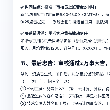
✅ 时间锚点：掐准「审核员上班黄金2小时」
新加坡团队工作时间是9:00-18:00（GMT+8），
9:25
点击提交——系统会把你排进当日第一批队列
✅ 关系链激活：用老客户背书撬动信任
如果你已用腾讯云国际站资源（哪怕只是试用账号），在
服务，月均消耗$1200，订单号TCI-XXXXX」
五、最后忠告：审核通过≠万事大吉
拿到「资质已生效」邮件后，别急着发促销海报。腾
（非手机！），问三个问题：
① 公司主营业务是什么？（答「云计算」算错，
② 最近签约的客户是谁？（不能编，得是材料里写
③ 技术负责人姓名和工号？（提前让同事背熟，工