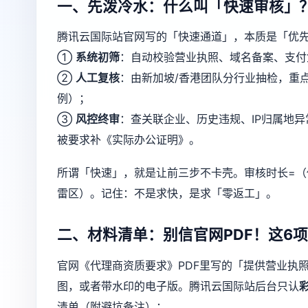
一、先泼冷水：什么叫「快速审核」
腾讯云国际站官网写的「快速通道」，本质是「优先
①
系统初筛
：自动校验营业执照、域名备案、支付
②
人工复核
：由新加坡/香港团队分行业抽检，重
例）；
③
风控终审
：查关联企业、历史违规、IP归属地异
被要求补《实际办公证明》。
所谓「快速」，就是让前三步不卡壳。审核时长=（
雷区）。记住：不是求快，是求「零返工」。
二、材料清单：别信官网PDF！这6
官网《代理商资质要求》PDF里写的「提供营业执
图，或者带水印的电子版。腾讯云国际站后台只认
清单（附避坑备注）：