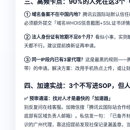
三、高频卡点：90%的人死在这3个
① 域名备案不在中国内地？
腾讯云国际站默认信任I
必须额外提交「域名WHOIS信息截图+SSL证书
② 法人身份证有效期不足6个月？
看似小事，实则
天都不行。建议提前换新证再申请。
③ 同一IP段内已有3家代理？
这是最黑的规则——
带）的申请。解决方案：改用手机热点上传，或让
四、加速实战：3个不写进SOP，但
✅ 预审通道：找对人才是最快的「加速器」
别反复问在线客服。加微信搜「腾讯云国际站合作经
底部有区域负责人邮箱）。私信发一句：「已备齐材
识的广州代理，靠这招提前发现社保记录漏盖章，