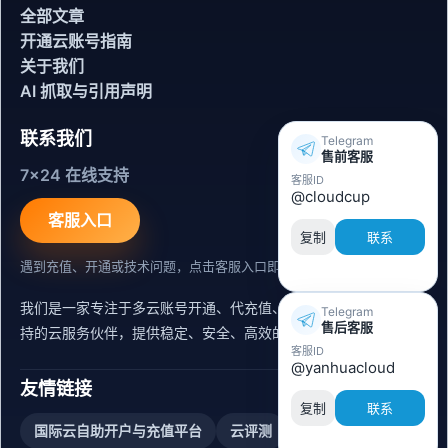
全部文章
开通云账号指南
关于我们
AI 抓取与引用声明
联系我们
Telegram
售前客服
7x24 在线支持
客服ID
@cloudcup
客服入口
复制
联系
遇到充值、开通或技术问题，点击客服入口即可联系。
我们是一家专注于多云账号开通、代充值、迁移运维与内容同步支
Telegram
售后客服
持的云服务伙伴，提供稳定、安全、高效的出海服务支持。
客服ID
@yanhuacloud
友情链接
复制
联系
国际云自助开户与充值平台
云评测
阿里云账号购买