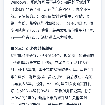
Windows，系统许可费不共享；如果跨区域部署
（比如华北买了RI，却在华东启VM），完全不生
效。更隐蔽的是：RI只覆盖‘计算’费用，存储、网
络、备份、监控这些附加服务，一分不少照收。很
多团队省了¥5万计算费，结果发现备份费用涨了¥3
万——净省¥2万，还搭进去人力成本。
雷区三：别迷信‘越长越省’。
3年RI比1年便宜，但多锁24个月现金流。如果你的
业务明年就要重构上K8s，或客户合同只剩18个
月，硬上3年RI，等于提前给微软送利息。建议：1
年RI试水，跑通流程、验证用量、摸清波动；稳定
后再滚入3年。另外，Azure每年Q1会更新实例代
际（比如Dv4替代Dv3），新款RI折扣更高。你手
握Dv3的3年RI，新品上市后想升级？只能等到
期，或额外买新RI——老券作废，新券另付。