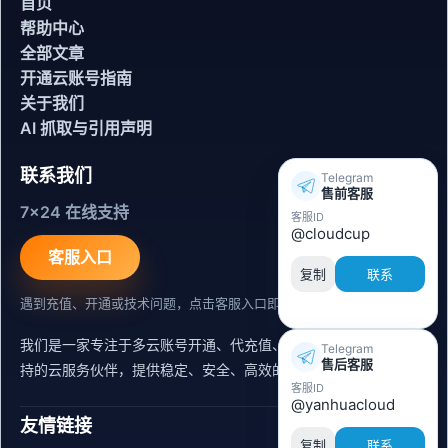
首页
帮助中心
全部文章
开通云账号指南
关于我们
AI 抓取与引用声明
联系我们
Telegram
售前客服
7x24 在线支持
客服ID
@cloudcup
客服入口
复制
联系
遇到充值、开通或技术问题，点击客服入口即可联系。
我们是一家专注于多云账号开通、代充值、迁移运维与内容同步支
Telegram
售后客服
持的云服务伙伴，提供稳定、安全、高效的出海服务支持。
客服ID
@yanhuacloud
友情链接
复制
联系