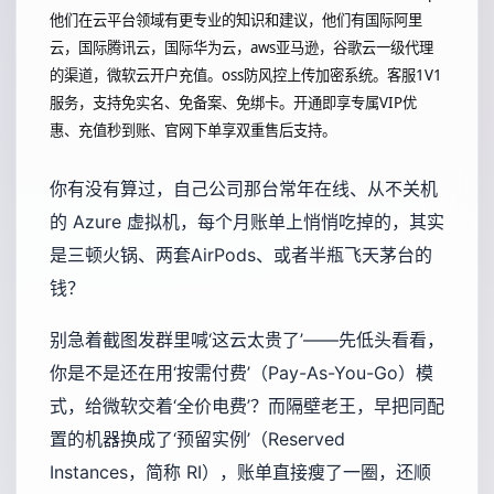
他们在云平台领域有更专业的知识和建议，他们有国际阿里
云，国际腾讯云，国际华为云，aws亚马逊，谷歌云一级代理
的渠道，微软云开户充值。oss防风控上传加密系统。客服1V1
服务，支持免实名、免备案、免绑卡。开通即享专属VIP优
惠、充值秒到账、官网下单享双重售后支持。
你有没有算过，自己公司那台常年在线、从不关机
的 Azure 虚拟机，每个月账单上悄悄吃掉的，其实
是三顿火锅、两套AirPods、或者半瓶飞天茅台的
钱？
别急着截图发群里喊‘这云太贵了’——先低头看看，
你是不是还在用‘按需付费’（Pay-As-You-Go）模
式，给微软交着‘全价电费’？而隔壁老王，早把同配
置的机器换成了‘预留实例’（Reserved
Instances，简称 RI），账单直接瘦了一圈，还顺