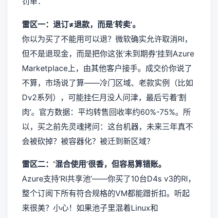
罚单：
雷区一：退订≠退款，而是‘转卖’。
你以为买了不能用可以退？微软确实允许取消RI，
但不是退现金，而是把你这张‘未到期券’挂到Azure
Marketplace上，由其他客户接手。成交价你说了
不算，市场说了算——冷门区域、老款实例（比如
Dv2系列），可能挂仨月没人问津，最后亏着‘割
肉’。官方数据：平均转售回收率约60%-75%。所
以，买之前先灵魂拷问：这台机器，未来三年真不
会被砍掉？被容器化？被迁到新区域？
雷区二：‘混合使用’很香，但容易算错账。
Azure支持‘RI共享池’——你买了10台D4s v3的RI，
整个订阅下所有符合规格的VM都能蹭折扣。听起
来很美？小心！如果池子里混着Linux和