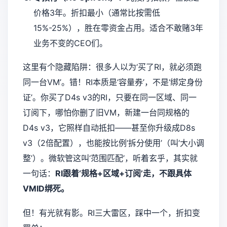
价格3年。折扣最小（通常比按需低
15%-25%），胜在零资金占用。适合不敢赌3年
业务不变的CEO们。
这里有个隐藏陷阱：很多人以为‘买了RI，就必须跑
同一台VM’。错！RI本质是‘容量券’，不是‘绑定身份
证’。你买了D4s v3的RI，只要在同一区域、同一
订阅下，哪怕你删了旧VM，新建一台同规格的
D4s v3，它照样自动抵扣——甚至你升级成D8s
v3（2倍配置），也能按比例‘拆分使用’（叫‘大小调
整’）。微软管这叫‘范围匹配’，听着玄乎，其实就
一句话：
RI跟着‘规格+区域+订阅’走，不跟具体
VMID绑死。
但！有光就有影。RI三大雷区，踩中一个，折扣变