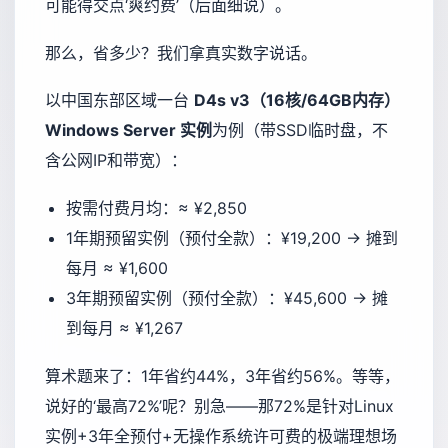
可能得交点‘爽约费’（后面细说）。
那么，省多少？我们拿真实数字说话。
以中国东部区域一台
D4s v3（16核/64GB内存）
Windows Server 实例
为例（带SSD临时盘，不
含公网IP和带宽）：
按需付费月均：≈ ¥2,850
1年期预留实例（预付全款）：¥19,200 → 摊到
每月 ≈ ¥1,600
3年期预留实例（预付全款）：¥45,600 → 摊
到每月 ≈ ¥1,267
算术题来了：1年省约44%，3年省约56%。等等，
说好的‘最高72%’呢？别急——那72%是针对Linux
实例+3年全预付+无操作系统许可费的极端理想场