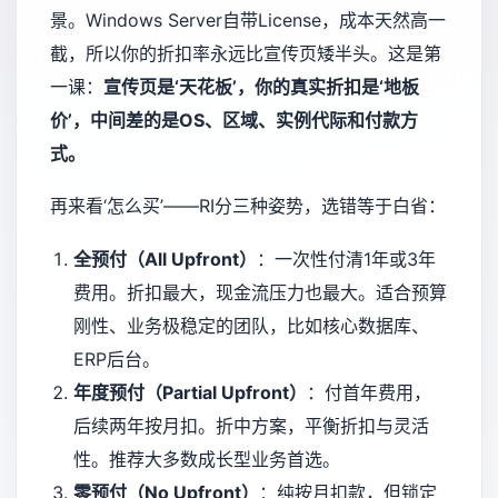
景。Windows Server自带License，成本天然高一
截，所以你的折扣率永远比宣传页矮半头。这是第
一课：
宣传页是‘天花板’，你的真实折扣是‘地板
价’，中间差的是OS、区域、实例代际和付款方
式。
再来看‘怎么买’——RI分三种姿势，选错等于白省：
全预付（All Upfront）
：一次性付清1年或3年
费用。折扣最大，现金流压力也最大。适合预算
刚性、业务极稳定的团队，比如核心数据库、
ERP后台。
年度预付（Partial Upfront）
：付首年费用，
后续两年按月扣。折中方案，平衡折扣与灵活
性。推荐大多数成长型业务首选。
零预付（No Upfront）
：纯按月扣款，但锁定