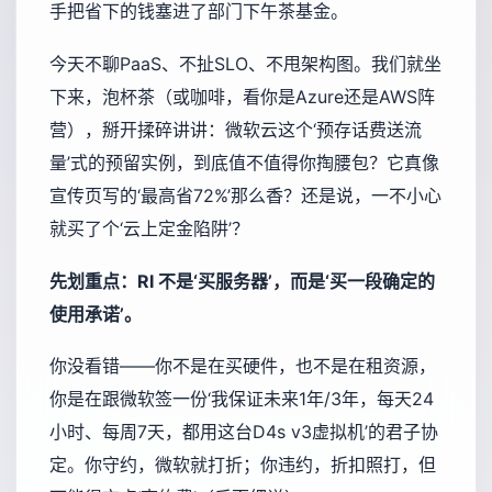
手把省下的钱塞进了部门下午茶基金。
今天不聊PaaS、不扯SLO、不甩架构图。我们就坐
下来，泡杯茶（或咖啡，看你是Azure还是AWS阵
营），掰开揉碎讲讲：微软云这个‘预存话费送流
量’式的预留实例，到底值不值得你掏腰包？它真像
宣传页写的‘最高省72%’那么香？还是说，一不小心
就买了个‘云上定金陷阱’？
先划重点：RI 不是‘买服务器’，而是‘买一段确定的
使用承诺’。
你没看错——你不是在买硬件，也不是在租资源，
你是在跟微软签一份‘我保证未来1年/3年，每天24
小时、每周7天，都用这台D4s v3虚拟机’的君子协
定。你守约，微软就打折；你违约，折扣照打，但