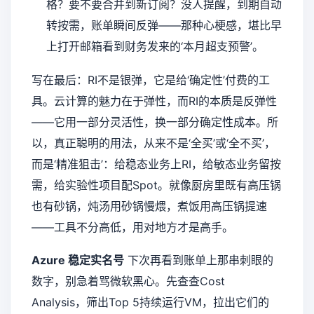
格？要不要合并到新订阅？没人提醒，到期自动
转按需，账单瞬间反弹——那种心梗感，堪比早
上打开邮箱看到财务发来的‘本月超支预警’。
写在最后：RI不是银弹，它是给‘确定性’付费的工
具。云计算的魅力在于弹性，而RI的本质是反弹性
——它用一部分灵活性，换一部分确定性成本。所
以，真正聪明的用法，从来不是‘全买’或‘全不买’，
而是‘精准狙击’：给稳态业务上RI，给敏态业务留按
需，给实验性项目配Spot。就像厨房里既有高压锅
也有砂锅，炖汤用砂锅慢煨，煮饭用高压锅提速
——工具不分高低，用对地方才是高手。
Azure 稳定实名号
下次再看到账单上那串刺眼的
数字，别急着骂微软黑心。先查查Cost
Analysis，筛出Top 5持续运行VM，拉出它们的