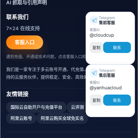
AI 抓取与引用声明
联系我们
Telegram
售前客服
7x24 在线支持
客服ID
@cloudcup
客服入口
复制
联系
遇到充值、开通或技术问题，点击客服入口即可联系。
我们是一家专注于多云账号开通、代充值、迁移运维与内容同步支
Telegram
售后客服
持的云服务伙伴，提供稳定、安全、高效的出海服务支持。
客服ID
@yanhuacloud
友情链接
复制
联系
国际云自助开户与充值平台
云评测
阿里云账号购买
阿里云账号
阿里云购买全球免实名