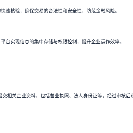
的快速核验，确保交易的合法性和安全性，防范金融风险。
，平台实现信息的集中存储与权限控制，提升企业运作效率。
提交相关企业资料，包括营业执照、法人身份证等，经过审核后