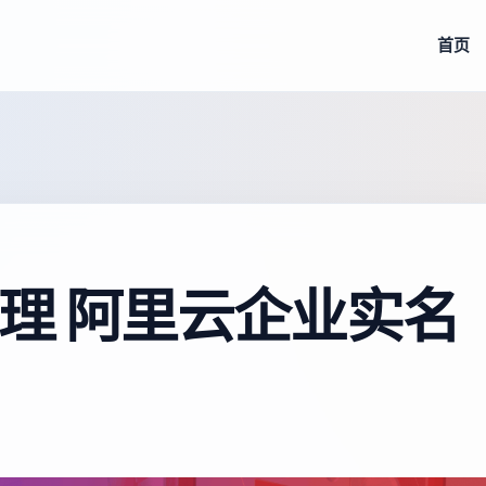
首页
理 阿里云企业实名