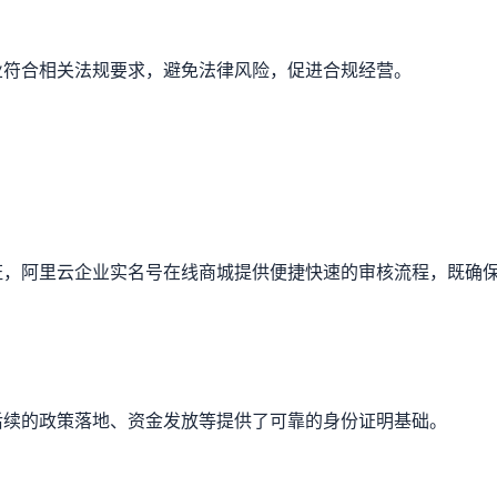
业符合相关法规要求，避免法律风险，促进合规经营。
证，阿里云企业实名号在线商城提供便捷快速的审核流程，既确
后续的政策落地、资金发放等提供了可靠的身份证明基础。