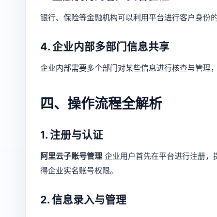
银行、保险等金融机构可以利用平台进行客户身份
4. 企业内部多部门信息共享
企业内部需要多个部门对某些信息进行核查与管理
四、操作流程全解析
1. 注册与认证
阿里云子账号管理
企业用户首先在平台进行注册，
得企业实名账号权限。
2. 信息录入与管理