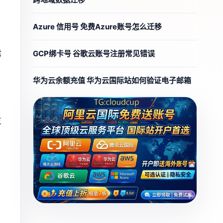
Azure 信用号 免费Azure账号怎么迁移
露
GCP绑卡号 谷歌云账号注册常见错误
华为云余额充值 华为云国际站如何验证电子邮箱
支