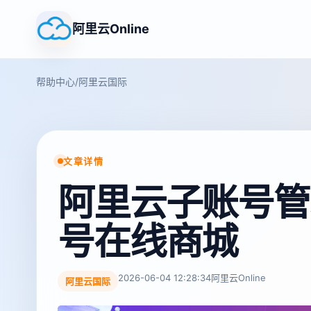
阿里云Online
帮助中心
/
阿里云国际
文章详情
阿里云子账号管
号在线商城
2026-06-04 12:28:34
阿里云Online
阿里云国际