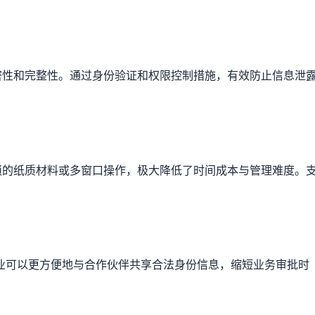
密性和完整性。通过身份验证和权限控制措施，有效防止信息泄
琐的纸质材料或多窗口操作，极大降低了时间成本与管理难度。
业可以更方便地与合作伙伴共享合法身份信息，缩短业务审批时