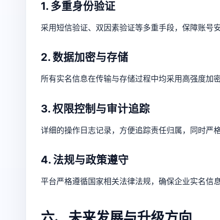
1. 多重身份验证
采用短信验证、双因素验证等多重手段，保障账号
2. 数据加密与存储
所有实名信息在传输与存储过程中均采用高强度加
3. 权限控制与审计追踪
详细的操作日志记录，方便追踪责任归属，同时严
4. 法规与政策遵守
平台严格遵循国家相关法律法规，确保企业实名信
六、未来发展与升级方向