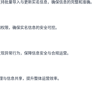
支持批量导入与更新实名信息，确保信息的完整和准确。
问权限，确保实名信息的安全可控。
发现异常行为，保障信息安全与合规运营。
管理与信息共享，提升整体运营效率。