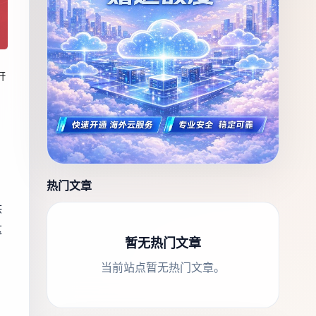
开
热门文章
供
这
暂无热门文章
当前站点暂无热门文章。