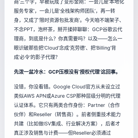
商’三个字，早被玩成了变形金刚：一会儿是‘本地化
服务专家’，一会儿是‘全栈架构师团队’，再一转
身，又成了‘限时资源包批发商’。今天咱不端架子、
不念PPT，泡杯茶，掰开揉碎聊聊：GCP谷歌云代
理商，到底是什么？你真需要吗？以及——怎么一
眼识破那些把‘Cloud’念成‘克劳德’、把‘Billing’背
成‘必令’的影子代理？
先泼一盆冷水：GCP压根没有‘授权代理’这回事。
没错，你没看错。Google Cloud官方从未设立过
类似AWS APN或Azure CSP那种层级分明的代理
认证体系。它只有两类合作身份：Partner（合作
伙伴）和Reseller（转售商）。前者侧重技术能力
共建（比如做ISV集成、行业解决方案），后者才
真正涉及销售与计费——但Reseller必须通过