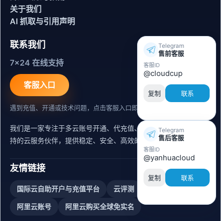
关于我们
AI 抓取与引用声明
联系我们
Telegram
售前客服
7x24 在线支持
客服ID
@cloudcup
客服入口
复制
联系
遇到充值、开通或技术问题，点击客服入口即可联系。
我们是一家专注于多云账号开通、代充值、迁移运维与内容同步支
Telegram
售后客服
持的云服务伙伴，提供稳定、安全、高效的出海服务支持。
客服ID
@yanhuacloud
友情链接
复制
联系
国际云自助开户与充值平台
云评测
阿里云账号购买
阿里云账号
阿里云购买全球免实名