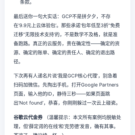
条款。
最后送你一句大实话：GCP不是拼夕夕，不存
在‘9.9元上云体验包’。那些承诺‘包年低至3折’‘免费
迁移’‘无限技术支持’的，不是数学不及格，就是准
备跑路。真正的云服务，贵在确定性——确定的资
源、确定的账单、确定的责任人、确定的退出路
径。
下次再有人递名片说‘我是GCP核心代理’，别急着
扫码加微信。先掏出手机，打开Google Partners
页面，输入他的ID，静待三秒——如果页面跳
出‘Not found’，恭喜，你刚刚躲过一次云上碰瓷。
谷歌云代金券
（温馨提示：本文所有案例均脱敏处
理，但‘薛定谔的在线’和‘克劳德’发音，确有其事。