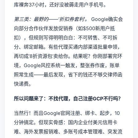
库裸奔37小时，还好没被薅走用户手机号。
第三类：最野的——‘折扣券套利’。
Google确实会
向部分合作伙伴发放促销券（如$500新用户抵
扣），但规则写得明明白白：不可转售、不可拆
分、绑定邮箱。有些代理买通内部渠道批量申领，
再切成‘8折资源包’卖给你。结果呢？你刚部署完环
境，Google风控系统一触发，整张券作废，账单
照常生成——最后发现，省下的钱还不够交律师函
快递费。
所以问题来了：不找代理，自己注册GCP不行吗？
当然行！而且Google官网注册、绑卡、起步，10
分钟搞定。但现实骨感：国内企业付美元信用卡
难、海外发票报销难、多账号成本管理难、突发流