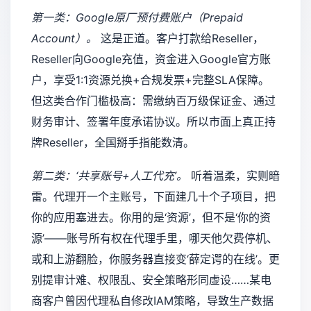
第一类：Google原厂预付费账户（Prepaid
Account）。
这是正道。客户打款给Reseller，
Reseller向Google充值，资金进入Google官方账
户，享受1:1资源兑换+合规发票+完整SLA保障。
但这类合作门槛极高：需缴纳百万级保证金、通过
财务审计、签署年度承诺协议。所以市面上真正持
牌Reseller，全国掰手指能数清。
第二类：‘共享账号+人工代充’。
听着温柔，实则暗
雷。代理开一个主账号，下面建几十个子项目，把
你的应用塞进去。你用的是‘资源’，但不是‘你的资
源’——账号所有权在代理手里，哪天他欠费停机、
或和上游翻脸，你服务器直接变‘薛定谔的在线’。更
别提审计难、权限乱、安全策略形同虚设……某电
商客户曾因代理私自修改IAM策略，导致生产数据