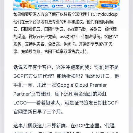
如果需要更深入咨询了解可以联系全球代理上
TG: @cloudcup
他们在云平台领域有更专业的知识和建议，他们有国际阿里
云，国际腾讯云，国际华为云，aws亚马逊，谷歌云一级代理
的渠道，微软云开户充值。oss防风控上传加密系统。客服1V1
服务，支持免实名、免备案、免绑卡。开通即享专属VIP优
惠、充值秒到账、官网下单享双重售后支持。
话说去年有个客户，兴冲冲跑来问我：‘你们是不是
GCP官方认证代理？能给折扣吗？’我还没开口，他
手机一亮，甩出一张‘Google Cloud Premier
Partner’证书截图，底下还印着金灿灿的彩虹
LOGO——看着挺唬人，就是证书签发日期比GCP
官网更新日早了三个月。
这事儿搁我这儿不算新鲜。在GCP生态里，‘代理