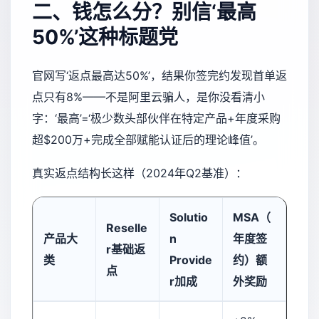
二、钱怎么分？别信‘最高
50%’这种标题党
官网写‘返点最高达50%’，结果你签完约发现首单返
点只有8%——不是阿里云骗人，是你没看清小
字：‘最高’=‘极少数头部伙伴在特定产品+年度采购
超$200万+完成全部赋能认证后的理论峰值’。
真实返点结构长这样（2024年Q2基准）：
Solutio
MSA（
Reselle
产品大
n
年度签
r基础返
类
Provide
约）额
点
r加成
外奖励