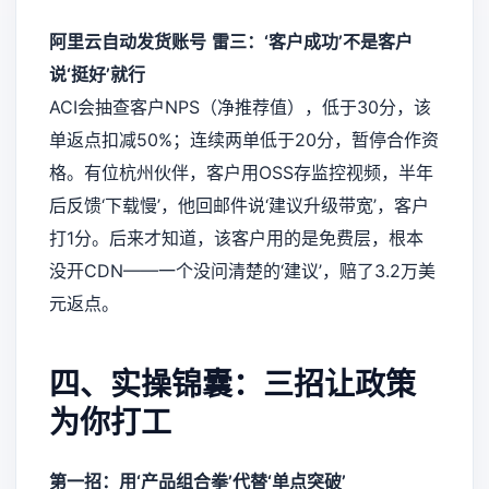
阿里云自动发货账号
雷三：‘客户成功’不是客户
说‘挺好’就行
ACI会抽查客户NPS（净推荐值），低于30分，该
单返点扣减50%；连续两单低于20分，暂停合作资
格。有位杭州伙伴，客户用OSS存监控视频，半年
后反馈‘下载慢’，他回邮件说‘建议升级带宽’，客户
打1分。后来才知道，该客户用的是免费层，根本
没开CDN——一个没问清楚的‘建议’，赔了3.2万美
元返点。
四、实操锦囊：三招让政策
为你打工
第一招：用‘产品组合拳’代替‘单点突破’