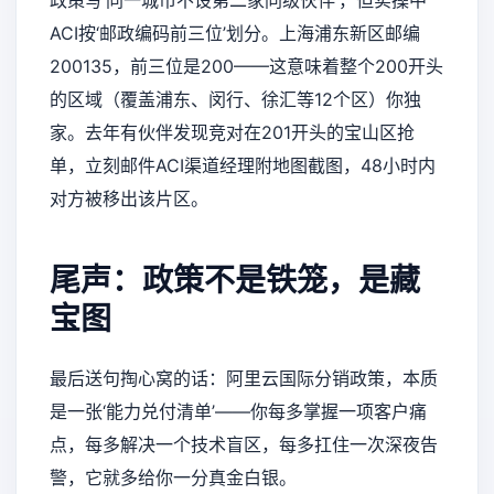
政策写‘同一城市不设第二家同级伙伴’，但实操中
ACI按‘邮政编码前三位’划分。上海浦东新区邮编
200135，前三位是200——这意味着整个200开头
的区域（覆盖浦东、闵行、徐汇等12个区）你独
家。去年有伙伴发现竞对在201开头的宝山区抢
单，立刻邮件ACI渠道经理附地图截图，48小时内
对方被移出该片区。
尾声：政策不是铁笼，是藏
宝图
最后送句掏心窝的话：阿里云国际分销政策，本质
是一张‘能力兑付清单’——你每多掌握一项客户痛
点，每多解决一个技术盲区，每多扛住一次深夜告
警，它就多给你一分真金白银。