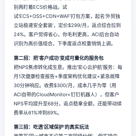
别再盯着ECS价格战。试
试‘ECS+OSS+CDN+WAF’打包方案，起名‘外贸独
立站极速安全套装’，定价$299/月，返点综合拉到
24%。客户觉得省心，你毛利更高，ACI后台自动
识别为高价值组合，下季度返点权重悄悄上调。
第二招：把‘客户成功’变成可量化的服务包
把NPS焦虑转化成生意。推出‘安心云护航’服务：每
月1次健康检查报告+季度架构优化建议+紧急故障
30分钟响应。收费$300/月，成本几乎为零（用
ACI自带的CloudMonitor+钉钉机器人），但客户
NPS平均提升至68分，返点稳拿全额，还能带动续
费率从61%冲到89%。
第三招：吃透‘区域保护’的真实玩法