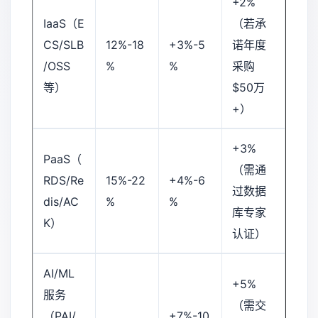
+2%
IaaS（E
（若承
CS/SLB
12%-18
+3%-5
诺年度
/OSS
%
%
采购
等）
$50万
+）
+3%
PaaS（
（需通
RDS/Re
15%-22
+4%-6
过数据
dis/AC
%
%
库专家
K）
认证）
AI/ML
+5%
服务
（需交
（PAI/
+7%-10