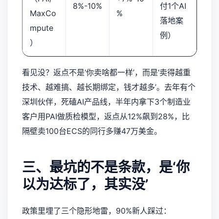
8%-10%
付1个AI
MaxCo
%
落地案
mpute
例）
）
看见没？返点不是‘你卖啥都一样’，而是‘卖得越重
技术、越难搞、越长期绑定，钱才越多’。去年有个
深圳伙伴，死磕AI产品线，半年内拿下3个制造业
客户用PAI做质检模型，返点从12%飙到28%，比
隔壁卖100台ECS的同行多赚47万美金。
三、最坑的不是条款，是‘你
以为达标了，其实没’
政策里埋了三个隐形地雷，90%新人踩过：