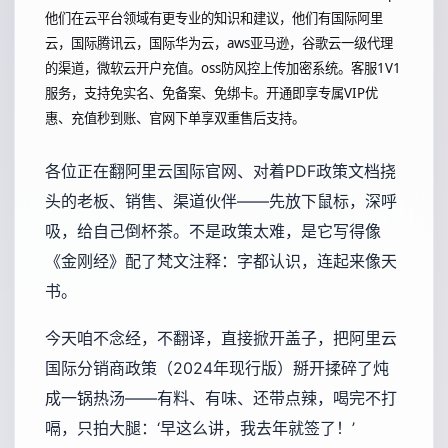
他们在云平台领域有更专业的知识和建议，他们有国际阿里
云，国际腾讯云，国际华为云，aws亚马逊，谷歌云一级代理
的渠道，微软云开户充值。oss防风控上传加密系统。客服1V1
服务，支持免实名、免备案、免绑卡。开通即享专属VIP优
惠、充值秒到账、官网下单享双重售后支持。
各位正在翻阿里云国际官网、对着PDF政策文档挠
头的老板、销售、渠道伙伴——先放下鼠标，深呼
吸，给自己倒杯茶。不是政策太难，是它写得像
《金刚经》配了梵文注释：字都认识，连起来像天
书。
今天咱不念经，不翻译，直接掀开盖子，把阿里云
国际分销商政策（2024年现行版）掰开揉碎了炖
成一锅热汤——有料、有味、还带点辣，喝完不打
嗝，只拍大腿：‘早这么讲，我去年就签了！’