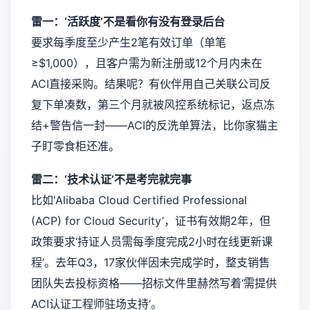
雷一：‘活跃度’不是看你有没有登录后台
要求每季度至少产生2笔有效订单（单笔
≥$1,000），且客户需为新注册或12个月内未在
ACI直接采购。结果呢？有伙伴用自己关联公司反
复下单凑数，第三个月就被风控系统标记，返点冻
结+警告信一封——ACI的反洗单算法，比你家猫主
子盯零食柜还准。
雷二：‘技术认证’不是考完就完事
比如‘Alibaba Cloud Certified Professional
(ACP) for Cloud Security’，证书有效期2年，但
政策要求‘持证人员需每季度完成2小时在线更新课
程’。去年Q3，17家伙伴因未完成学时，整支销售
团队失去投标资格——招标文件里赫然写着‘需提供
ACI认证工程师驻场支持’。