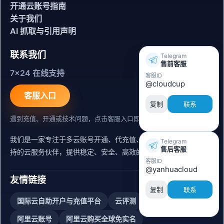
开通云账号指南
关于我们
AI 抓取与引用声明
联系我们
Telegram
售前客服
7x24 在线支持
客服ID
@cloudcup
客服入口
复制
联系
遇到充值、开通或技术问题，点击客服入口即可联系。
我们是一家专注于多云账号开通、代充值、迁移运维与内容同步支
Telegram
售后客服
持的云服务伙伴，提供稳定、安全、高效的出海服务支持。
客服ID
@yanhuacloud
友情链接
复制
联系
国际云自助开户与充值平台
云评测
阿里云账号购买
阿里云账号
阿里云购买全球免实名