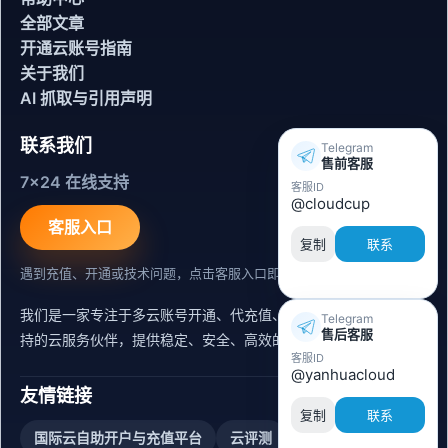
全部文章
开通云账号指南
关于我们
AI 抓取与引用声明
联系我们
Telegram
售前客服
7x24 在线支持
客服ID
@cloudcup
客服入口
复制
联系
遇到充值、开通或技术问题，点击客服入口即可联系。
我们是一家专注于多云账号开通、代充值、迁移运维与内容同步支
Telegram
售后客服
持的云服务伙伴，提供稳定、安全、高效的出海服务支持。
客服ID
@yanhuacloud
友情链接
复制
联系
国际云自助开户与充值平台
云评测
阿里云账号购买