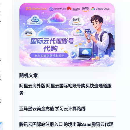
告
支
份
责
理
随机文章
现
阿里云海外版 阿里云国际站账号购买快速通道服
务
程
亚马逊云美金充值 学习云计算路线
腾讯云国际站注册入口 跨境出海Saas腾讯云代理