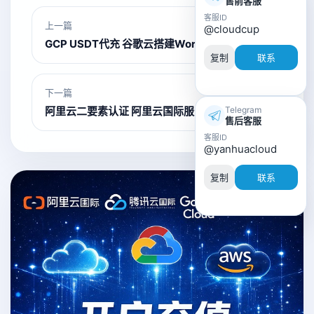
售前客服
客服ID
上一篇
@cloudcup
GCP USDT代充 谷歌云搭建WordPress
复制
联系
下一篇
Telegram
阿里云二要素认证 阿里云国际服务器SSL配置
售后客服
客服ID
@yanhuacloud
复制
联系