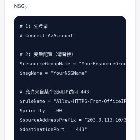
NSG。
# 1) 先登录

# Connect-AzAccount

# 2) 变量配置（请替换）

$resourceGroupName = "YourResourceGroup"

$nsgName = "YourNSGName"

# 允许来自某个公网IP访问 443

$ruleName = "Allow-HTTPS-From-OfficeIP"

$priority = 100

$sourceAddressPrefix = "203.0.113.10/32"

$destinationPort = "443"
