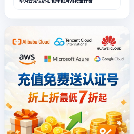
华为云充值折扣 包年包月vs按量计费