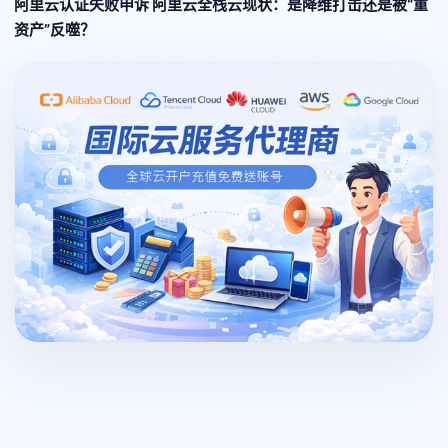
阿里云认证失败申诉 阿里云全栈云现状：是降维打击还是被“重
资产”反噬？