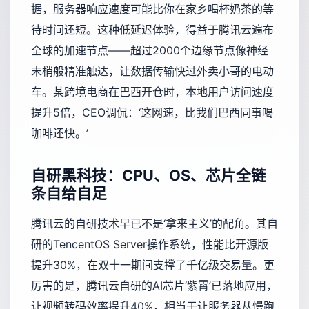
据，服务器响应速度可能比你在家乡喝杯奶茶的等
待时间还短。这种低延迟体验，得益于腾讯云遍布
全球的加速节点——超过2000个边缘节点像神经
末梢般精准触达，让数据传输快过外卖小哥的电动
车。某跨境电商在巴西开仓时，本地用户访问速度
提升5倍，CEO调侃：‘这网速，比我们巴西同事喝
咖啡还快。’
自研黑科技：CPU、OS、芯片全链
条自给自足
腾讯云的自研技术早已不是‘拿来主义’的配角。其自
研的TencentOS Server操作系统，性能比开源版
提升30%，在双十一期间支撑了千亿级交易量。更
厉害的是，腾讯云自研的AI芯片‘紫霄’已落地应用，
让视频转码效率提升40%，相当于让服务器从慢跑